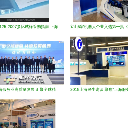
10125-2007参比试样采购指南 上海
宝山5家机器人企业入选第一批
锐司新能源科技服务深度解析
能机器人标杆企业与应用场景推
海服务业高质量发展 汇聚全球精
2018上海民生访谈 聚焦“上海服
，共享发展机遇座谈会纪实
绘制品质生活新蓝图