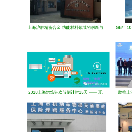
上海沪胜精密合金 功能材料领域的创新与
GB/T 
深耕
纽
2018上海烘焙狂欢节倒计时15天 —— 现
助推上
场活动超强重磅更新，一切为上海服务而
品
来！