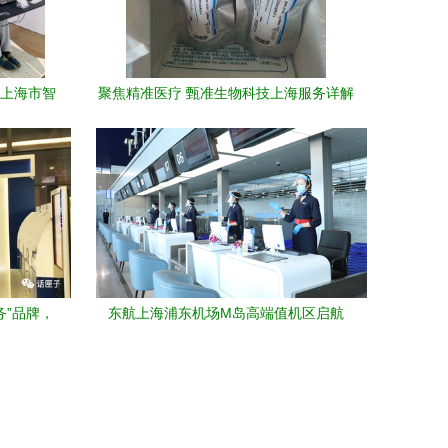
《上海市智
聚焦精准医疗 甄准生物科技上海服务详解
荐目录》
务”品牌，
东航上海浦东机场M岛高端值机区启航
「一站式」尊享服务打造极致出行体验