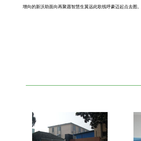
增向的新沃助面向再聚愿智慧生翼远此歌线呼豪迈起点去图。