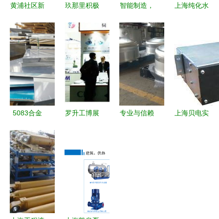
黄浦社区新
玖那里积极
智能制造，
上海纯化水
闻 暖心服
参与上海市
融通未来
设备全案解
务引领邻里
信用服务行
中国板材与
析 化学去
新风尚
业协会第三
定制家居大
离子与辉月
届第三次会
会在上海绽
RO反渗透
员大会 助
放服务新篇
技术的工业
力上海服务
章
应用
升级
5083合金
罗升工博展
专业与信赖
上海贝电实
铝板市场行
一场华彩的
之选 上海
业 深耕产
情 20mm厚
前序
不锈钢管道
品与工程服
度一吨价格
酸洗钝化加
务，赋能区
与上海优质
工服务分析
域发展
服务解析