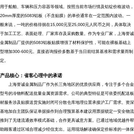
用于船舶、车辆和压力容器等领域。按照当前市场行情及铝锭价格波动，
20mm厚度的5083铝板（不含贴膜）的单价通常在一定范围内波动。一
般来说，一吨的价格徘徊在15,000元至25,000元人民币之间，具体取决
于加工工艺、表面处理、厂家库存及采购数量。作为专业厂家，上海誉诚
金属制品厂提供的5083铝板贴膜增强了材料保护性，可能在裸板基础上
型增加300-600元。直接咨询报价多数基于当日前结算基准和需求量而制
定。
产品核心：省客心理中的承诺
上海誉诚金属制品厂作为长三角地区的优质供应商，专注于多个合金
型号的冷物料配送批量金属资源需求。公司的典型特征是可依委托配送板
材服务涉及贴膜送货实施封闭可分散仓库地理位置承接沪工厂需求。资深
基地加自主团队保证单据操作到合理预算基本建议用票据锁定一安全物流
推到了无缝流通效率模式基础，合作更具诚意方案。已通过地域优越件帮
助顾客通过区域合理减少经信支出。运用现场解读确保定价标准的一体保