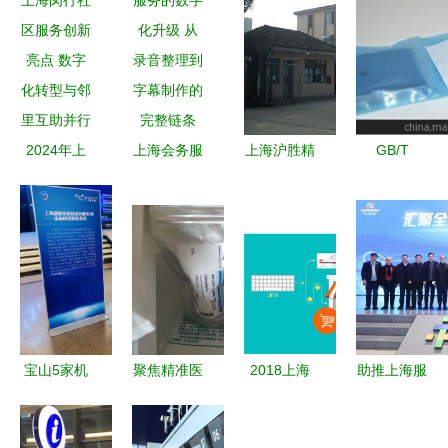
2024年上
上海会务服
上海沪胜精
GB/T
海闵行社区
务的数字化
密合金 功
10125-
服务创新亮
升级 从录
能材料领域
2007参比
点 数字化
音整理到字
的创新与深
试样采购指
转型与邻里
幕制作的完
耕
南 上海纽
互助并行
整链条
锐司新能源
科技服务深
度解析
宝山5家机
聚焦精准医
2018上海
助推上海服
器人企业入
疗 甄准生
烘焙狂欢节
务业高质量
选第一批
物科技上海
倒计时15天
发展 汇聚